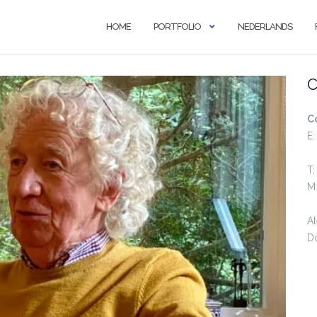
HOME
PORTFOLIO
NEDERLANDS
C
C
E:
T;
M
At
Do