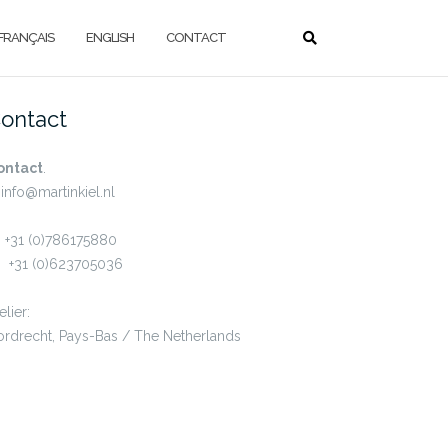
FRANÇAIS
ENGLISH
CONTACT
ontact
ontact
.
 info@martinkiel.nl
 +31 (0)786175880
: +31 (0)623705036
elier:
rdrecht, Pays-Bas / The Netherlands