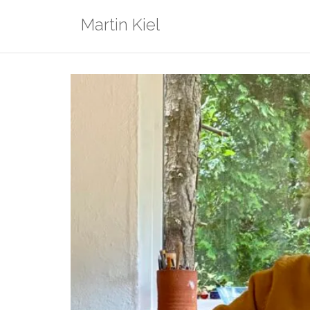
Ga
Martin Kiel
naar
de
inhoud